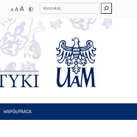
A
A
A
WSPÓŁPRACA