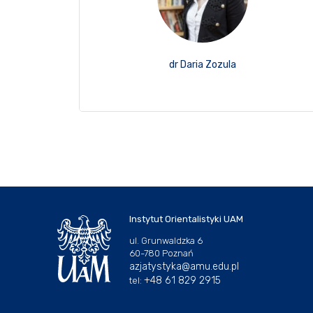
dr Daria Zozula
Instytut Orientalistyki UAM
ul. Grunwaldzka 6
60-780 Poznań
azjatystyka@amu.edu.pl
+48 61 829 2915
tel: