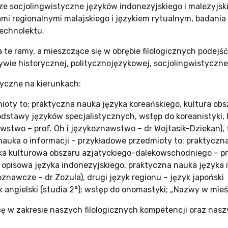
ze socjolingwistyczne języków indonezyjskiego i malezyjs
mi regionalnymi malajskiego i językiem rytualnym, badania
technolektu.
te ramy, a mieszczące się w obrębie filologicznych podejś
ywie historycznej, politycznojęzykowej, socjolingwistyczne
yczne na kierunkach:
ioty to: praktyczna nauka języka koreańskiego, kultura obs
dstawy języków specjalistycznych, wstęp do koreanistyki, hi
znawstwo – prof. Oh i językoznawstwo – dr Wojtasik-Dziekan)
auka o informacji – przykładowe przedmioty to: praktyczna n
styka kulturowa obszaru azjatyckiego-dalekowschodniego – 
pisowa języka indonezyjskiego, praktyczna nauka języka in
znawcze – dr Zozula), drugi język regionu – język japoński
yk angielski (studia 2°); wstęp do onomastyki; „Nazwy w mie
ę w zakresie naszych filologicznych kompetencji oraz na