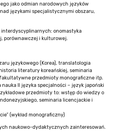
kiego jako odmian narodowych języków
 nad językami specjalistycznymi obszaru,
ć interdyscyplinarnych: onomastyka
j, porównawczej i kulturowej.
zaru językowego (Korea), translatologia
storia literatury koreańskiej, seminaria
, fakultatywne przedmioty monograficzne itp.
auka II języka specjalności – język japoński
przykładowe przedmioty to: wstęp do wiedzy o
donezyjskiego, seminaria licencjackie i
ście” (wykład monograficzny)
szych naukowo-dydaktycznych zainteresowań.