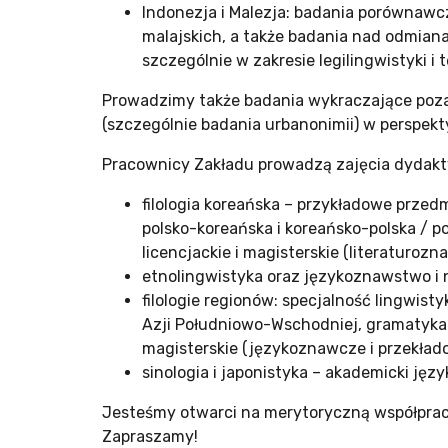
Indonezja i Malezja: badania porównawc
malajskich, a także badania nad odmiana
szczególnie w zakresie legilingwistyki i 
Prowadzimy także badania wykraczające poza 
(szczególnie badania urbanonimii) w perspekt
Pracownicy Zakładu prowadzą zajęcia dydakt
filologia koreańska – przykładowe przedm
polsko-koreańska i koreańsko-polska / po
licencjackie i magisterskie (literaturo
etnolingwistyka oraz językoznawstwo i n
filologie regionów: specjalność lingwi
Azji Południowo-Wschodniej, gramatyka o
magisterskie (językoznawcze i przekłado
sinologia i japonistyka – akademicki jęz
Jesteśmy otwarci na merytoryczną współprac
Zapraszamy!