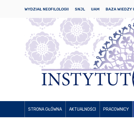
WYDZIAŁ NEOFILOLOGII
SNJL
UAM
BAZA WIEDZY
STRONA GŁÓWNA
AKTUALNOŚCI
PRACOWNICY