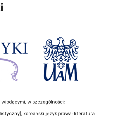
i
i wiodącymi, w szczególności:
listyczny), koreański język prawa; literatura