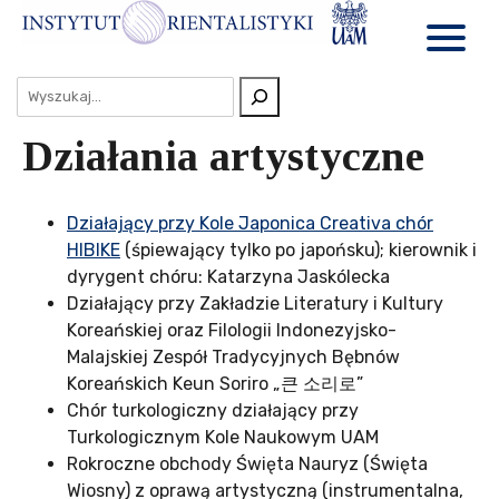
Działania artystyczne
Działający przy Kole Japonica Creativa chór
HIBIKE
(śpiewający tylko po japońsku); kierownik i
dyrygent chóru: Katarzyna Jaskólecka
Działający przy Zakładzie Literatury i Kultury
Koreańskiej oraz Filologii Indonezyjsko-
Malajskiej Zespół Tradycyjnych Bębnów
Koreańskich Keun Soriro „큰 소리로”
Chór turkologiczny działający przy
Turkologicznym Kole Naukowym UAM
Rokroczne obchody Święta Nauryz (Święta
Wiosny) z oprawą artystyczną (instrumentalna,