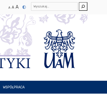
A
A
A
WSPÓŁPRACA