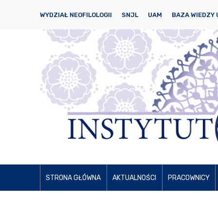
WYDZIAŁ NEOFILOLOGII
SNJL
UAM
BAZA WIEDZY
STRONA GŁÓWNA
AKTUALNOŚCI
PRACOWNICY