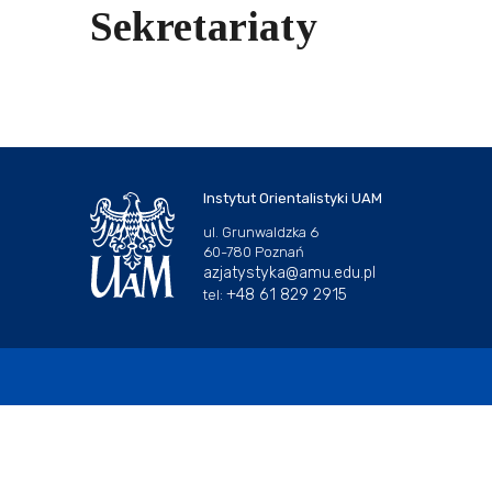
Sekretariaty
Instytut Orientalistyki UAM
ul. Grunwaldzka 6
60-780 Poznań
azjatystyka@amu.edu.pl
+48 61 829 2915
tel: