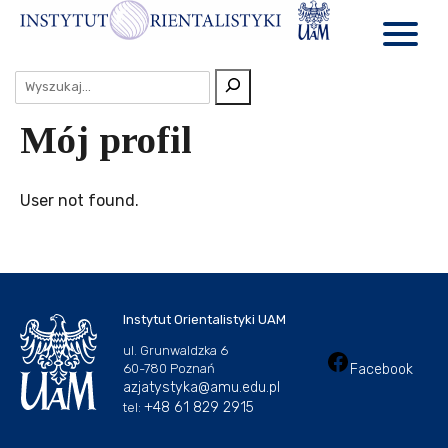
Mój profil
User not found.
Instytut Orientalistyki UAM
ul. Grunwaldzka 6
Facebook
60-780 Poznań
azjatystyka@amu.edu.pl
+48 61 829 2915
tel: